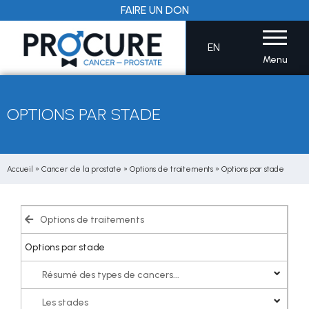
Aller
FAIRE UN DON
au
contenu
EN
Menu
OPTIONS PAR STADE
Accueil
»
Cancer de la prostate
»
Options de traitements
»
Options par stade
Options de traitements
Options par stade
Résumé des types de cancers...
Les stades