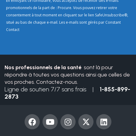
Constant
En envoyant ce formulaire, vous acceptez de recevoir des e-mails
Contact
promotionnels de la part de : Procure. Vous pouvez retirer votre
Use.
consentement à tout moment en cliquant sur le lien SafeUnsubscribe®,
Please
situé au bas de chaque e-mail. Les e-mails sont gérés par Constant
leave
Contact
this
field
blank.
Nos professionnels de la santé
sont là pour
répondre à toutes vos questions ainsi que celles de
vos proches. Contactez-nous.
Ligne de soutien 7/7 sans frais |
1-855-899-
2873
F
Y
I
X
L
a
o
n
-
i
c
u
s
t
n