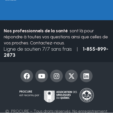
this
field
blank.
Nos professionnels de la santé
sont là pour
répondre à toutes vos questions ainsi que celles de
vos proches. Contactez-nous.
Ligne de soutien 7/7 sans frais |
1-855-899-
2873
F
Y
I
X
L
a
o
n
-
i
c
u
s
t
n
e
t
t
w
k
b
u
a
i
e
o
b
g
t
d
o
e
r
t
i
© PROCURE – Tous droits réservés
No enregistrement: