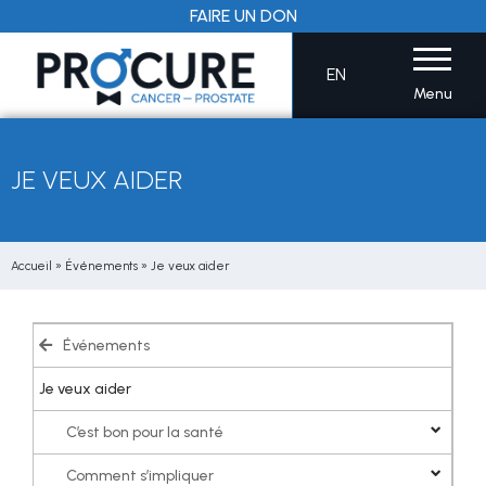
Aller
FAIRE UN DON
au
contenu
EN
Menu
JE VEUX AIDER
Accueil
»
Événements
»
Je veux aider
Événements
Je veux aider
C’est bon pour la santé
Comment s’impliquer