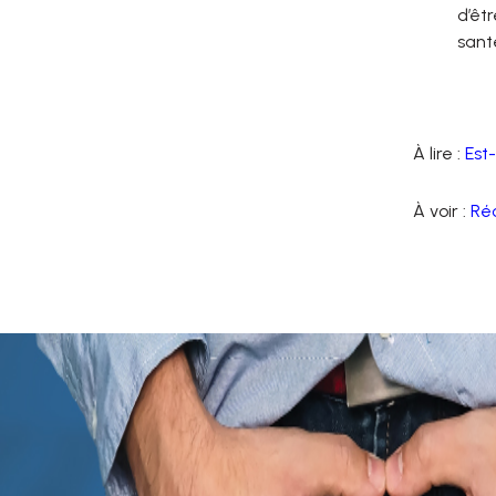
d’êt
sant
À lire :
Est-
À voir :
Réc