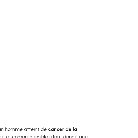
r un homme atteint de
cancer de la
time et compréhensible étant donné que