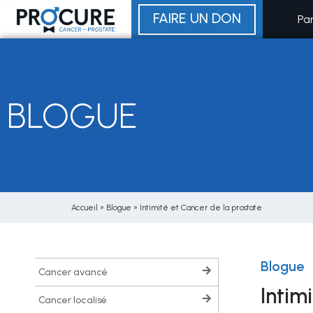
Aller
FAIRE UN DON
Pa
au
contenu
BLOGUE
Accueil
»
Blogue
»
Intimité et Cancer de la prostate
Blogue
cancer avancé
Intim
cancer localisé