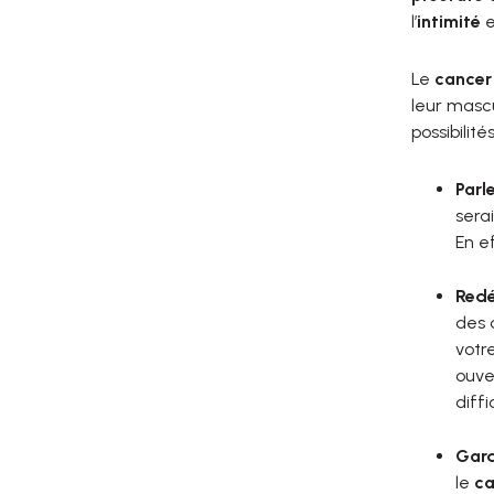
l’
intimité
e
Le
cancer
leur mascu
possibilit
Parl
sera
En ef
Redéf
des 
votr
ouve
diff
Gard
le
ca