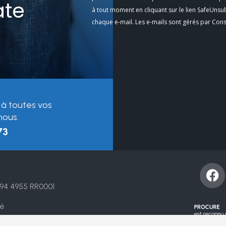
ate
Use.
à tout moment en cliquant sur le lien SafeUnsu
Please
chaque e-mail. Les e-mails sont gérés par Con
leave
this
field
blank.
 à toutes vos
nous.
73
F
a
94 4955 RR0001
c
e
té
b