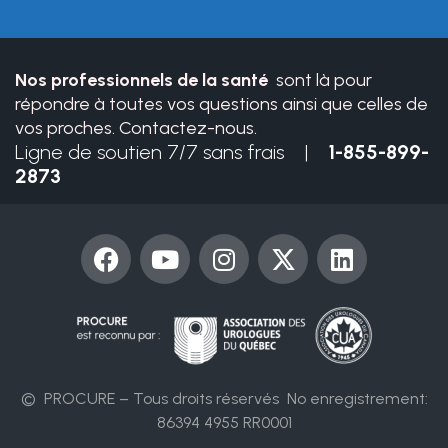
field
blank.
Nos professionnels de la santé
sont là pour
répondre à toutes vos questions ainsi que celles de
vos proches. Contactez-nous.
Ligne de soutien 7/7 sans frais |
1-855-899-
2873
F
Y
I
X
L
a
o
n
-
i
c
u
s
t
n
e
t
t
w
k
b
u
a
i
e
o
b
g
t
d
o
e
r
t
i
© PROCURE – Tous droits réservés
No enregistrement:
k
a
e
n
86394 4955 RR0001
m
r