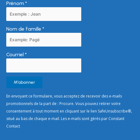
Prénom
*
Nom de famille
*
Courriel
*
Constant
En envoyant ce formulaire, vous acceptez de recevoir des e-mails
Contact
promotionnels de la part de : Procure. Vous pouvez retirer votre
Use.
consentement à tout moment en cliquant sur le lien SafeUnsubscribe®,
Please
situé au bas de chaque e-mail. Les e-mails sont gérés par Constant
leave
Contact
this