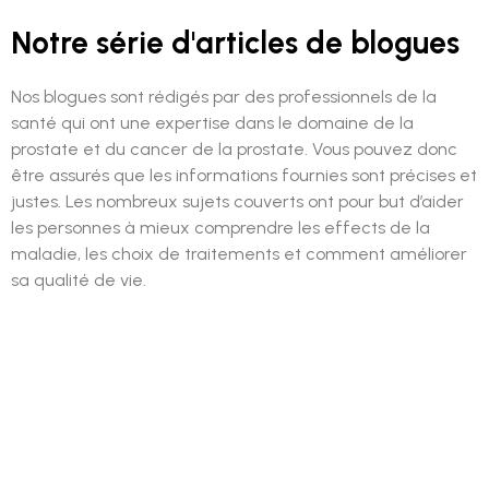
Notre série d'articles de blogues
Nos blogues sont rédigés par des professionnels de la
santé qui ont une expertise dans le domaine de la
prostate et du cancer de la prostate. Vous pouvez donc
être assurés que les informations fournies sont précises et
justes. Les nombreux sujets couverts ont pour but d’aider
les personnes à mieux comprendre les effects de la
maladie, les choix de traitements et comment améliorer
sa qualité de vie.
Warning
: Undefined array key
"posts_per_page_pagination" in
/srv/users/serverpilot/apps/procure-ca/public/wp-
content/plugins/elementor-addon/widgets/post-
slider.php
on line
196