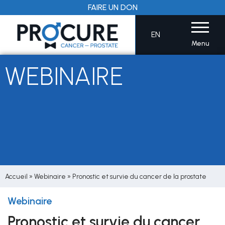
Aller
FAIRE UN DON
au
contenu
EN
Menu
WEBINAIRE
Accueil
»
Webinaire
»
Pronostic et survie du cancer de la prostate
Webinaire
Pronostic et survie du cancer