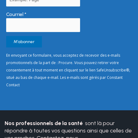
Courriel
*
Constant
En envoyant ce formulaire, vous acceptez de recevoir des e-mails
Contact
promotionnels de la part de : Procure. Vous pouvez retirer votre
Use.
consentement à tout moment en cliquant sur le lien SafeUnsubscribe®,
Please
situé au bas de chaque e-mail. Les e-mails sont gérés par Constant
leave
Contact
this
field
blank.
Nos professionnels de la santé
sont là pour
répondre à toutes vos questions ainsi que celles de