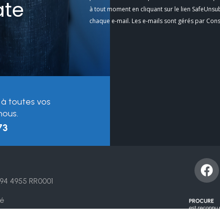
ate
Use.
à tout moment en cliquant sur le lien SafeUnsu
Please
chaque e-mail. Les e-mails sont gérés par Con
leave
this
field
blank.
 à toutes vos
nous.
73
F
a
94 4955 RR0001
c
e
té
b