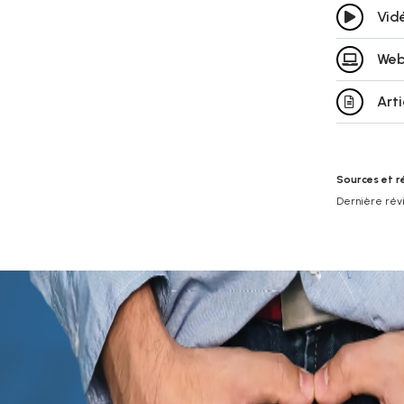
Vid
Web
Art
Sources et r
Dernière révis