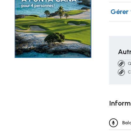
Gérer 
Autr
Q
C
Inform
Bal