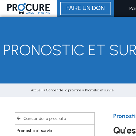
Aller
FAIRE UN DON
Pa
au
contenu
PRONOSTIC ET SUR
Accueil
»
Cancer de la prostate
»
Pronostic et survie
Pronosti
Cancer de la prostate
Qu'es
Pronostic et survie