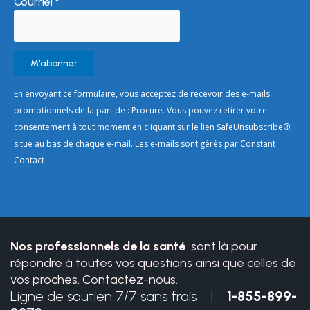
Courriel
*
Constant
En envoyant ce formulaire, vous acceptez de recevoir des e-mails
Contact
promotionnels de la part de : Procure. Vous pouvez retirer votre
Use.
consentement à tout moment en cliquant sur le lien SafeUnsubscribe®,
Please
situé au bas de chaque e-mail. Les e-mails sont gérés par Constant
leave
Contact
this
field
blank.
Nos professionnels de la santé
sont là pour
répondre à toutes vos questions ainsi que celles de
vos proches. Contactez-nous.
Ligne de soutien 7/7 sans frais |
1-855-899-