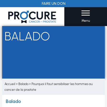
Aller
FAIRE UN DON
au
contenu
Menu
BALADO
Accueil
»
Balado
»
Pourquoi il faut sensibiliser les hommes au
cancer de la prostate
Balado