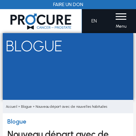
Aller
FAIRE UN DON
au
contenu
EN
Menu
BLOGUE
Accueil
»
Blogue
»
Nouveau départ avec de nouvelles habitudes
Blogue
Nouveau départ avec de