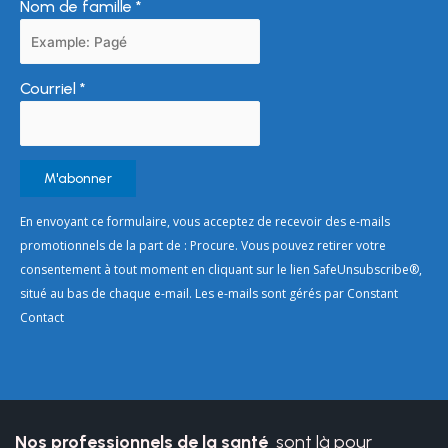
Nom de famille
*
Courriel
*
Constant
En envoyant ce formulaire, vous acceptez de recevoir des e-mails
Contact
promotionnels de la part de : Procure. Vous pouvez retirer votre
Use.
consentement à tout moment en cliquant sur le lien SafeUnsubscribe®,
Please
situé au bas de chaque e-mail. Les e-mails sont gérés par Constant
leave
Contact
this
field
blank.
Nos professionnels de la santé
sont là pour