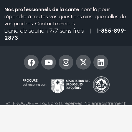
Nos professionnels de la santé
sont là pour
répondre à toutes vos questions ainsi que celles de
vos proches. Contactez-nous.
Ligne de soutien 7/7 sans frais |
1-855-899-
2873
F
Y
I
X
L
a
o
n
-
i
c
u
s
t
n
e
t
t
w
k
b
u
a
i
e
o
b
g
t
d
o
e
r
t
i
© PROCURE – Tous droits réservés
No enregistrement:
k
a
e
n
86394 4955 RR0001
m
r
Nous joindre
Conditions d’utilisation
Politique de confidentialité