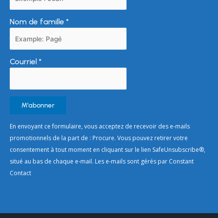
Nom de famille
*
Courriel
*
Constant
En envoyant ce formulaire, vous acceptez de recevoir des e-mails
Contact
promotionnels de la part de : Procure. Vous pouvez retirer votre
Use.
consentement à tout moment en cliquant sur le lien SafeUnsubscribe®,
Please
situé au bas de chaque e-mail. Les e-mails sont gérés par Constant
leave
Contact
this
field
blank.