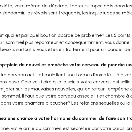
anxiété, voire même de déprime, facteurs importants dans les
de s’endormir, les réveils sont fréquents, les inquiétudes se mêle
ait quoi et par quel bout on aborde ce problème? Les 5 points 
 un sommeil plus réparateur et conséquemment, vous donner 
besoin, surtout si vous êtes en traitement pour un cancer de 
rop-plein de nouvelles empêche votre cerveau de prendre u
otre cerveau actif et maintient une forme d’anxiété – à diver
nxieuse. Cela veut dire que le soir, si votre cerveau est sollici
mijoter sur les mauvaises nouvelles, qui en retour, l’empêch
 sommeil. Il faut que votre cerveau associe lit et chambre à
dans votre chambre à coucher? Les relations sexuelles ou la
ez une chance à votre hormone du sommeil de faire son tra
ine, votre amie du sommeil, est sécrétée par votre corps lors