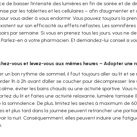
ce de baisser l’intensité des lumières en fin de soirée et de d
ise par les tablettes et les cellulaires – afin d’augmenter et d
our vous aider à vous endormir. Vous pouvez toujours la pre
xistent sur son efficacité ou effets néfastes. Les somnifères 
oirs par semaine. Si vous en prenez tous les jours, vous ne de
 Parlez-en à votre pharmacien. Et demandez-lui conseil si v
hez-vous et levez-vous aux mêmes heures – Adopter une ro
r un bon rythme de sommeil, il faut toujours aller au lit et se r
rder 1h à 2h avant d’aller se coucher pour décompresser: lire
alme, éviter les bains chauds ou une activité sportive. Vous
ortez du lit et faites une activité relaxante, lumière tamisée (
 la somnolence. De plus, limitez les siestes à maximum de 60 m
es et plus tard dans la journée peuvent retrancher une port
oir la nuit. Conséquemment, elles peuvent induire une fatigue
.