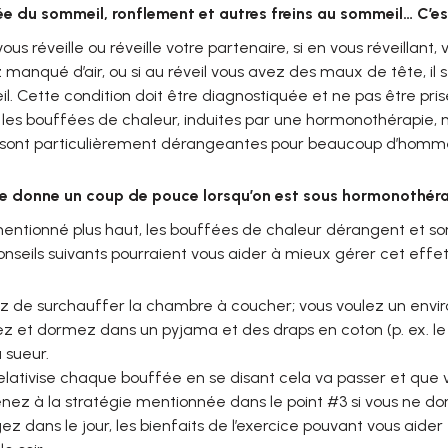
e du sommeil, ronflement et autres freins au sommeil… C’es
 vous réveille ou réveille votre partenaire, si en vous réveilla
 manqué d’air, ou si au réveil vous avez des maux de tête, il 
. Cette condition doit être diagnostiquée et ne pas être prise 
les bouffées de chaleur, induites par une hormonothérapie, 
s sont particulièrement dérangeantes pour beaucoup d’hommes
e donne un coup de pouce lorsqu’on est sous hormonothér
tionné plus haut, les bouffées de chaleur dérangent et sont
conseils suivants pourraient vous aider à mieux gérer cet effe
ez de surchauffer la chambre à coucher; vous voulez un envir
ez et dormez dans un pyjama et des draps en coton (p. ex. le 
 sueur.
elativise chaque bouffée en se disant cela va passer et que 
nez à la stratégie mentionnée dans le point #3 si vous ne d
ez dans le jour, les bienfaits de l’exercice pouvant vous aider