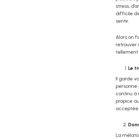
stress, d’
difficile 
sentir.
Alors on f
retrouver
tellement 
Le t
Il garde v
personne a
continu à 
propice au
acceptée 
Donn
La mélaton