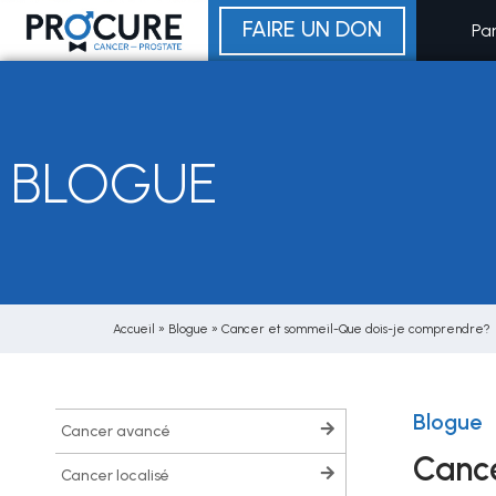
Aller
FAIRE UN DON
Pa
au
contenu
BLOGUE
Accueil
»
Blogue
»
Cancer et sommeil-Que dois-je comprendre?
Blogue
cancer avancé
Cance
cancer localisé