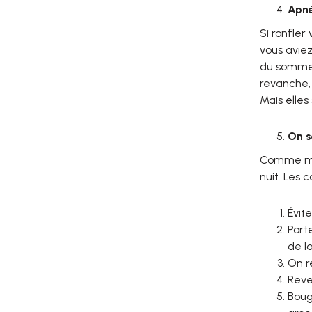
Apné
Si ronfler
vous aviez
du sommeil
revanche, 
Mais elle
On s
Comme men
nuit. Les 
Évit
Port
de la
On r
Reve
Boug