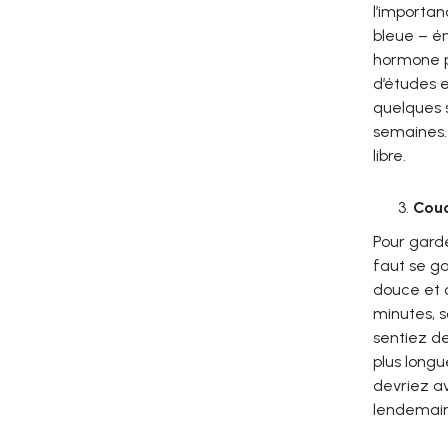
l’importan
bleue – ém
hormone p
d’études e
quelques s
semaines.
libre.
Couc
Pour garde
faut se ga
douce et c
minutes, s
sentiez de
plus longu
devriez av
lendemain