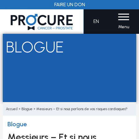
Aller
FAIRE UN DON
au
contenu
EN
Menu
BLOGUE
Accueil
»
Blogue
»
Messieurs – Et si nous parlions de vos risques cardiaques?
Blogue
Messieurs – Et si nous