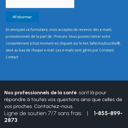
Constant
En envoyant ce formulaire, vous acceptez de recevoir des e-mails
Contact
promotionnels de la part de : Procure. Vous pouvez retirer votre
Use.
consentement à tout moment en cliquant sur le lien SafeUnsubscribe®,
Please
situé au bas de chaque e-mail. Les e-mails sont gérés par Constant
leave
Contact
this
field
blank.
Nos professionnels de la santé
sont là pour
répondre à toutes vos questions ainsi que celles de
vos proches. Contactez-nous.
Ligne de soutien 7/7 sans frais |
1-855-899-
2873