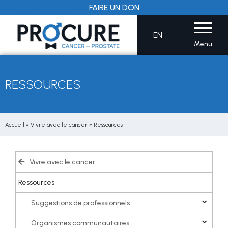
Aller
FAIRE UN DON
au
contenu
EN
Menu
RESSOURCES
Accueil
»
Vivre avec le cancer
»
Ressources
Vivre avec le cancer
Ressources
Suggestions de professionnels
Organismes communautaires...