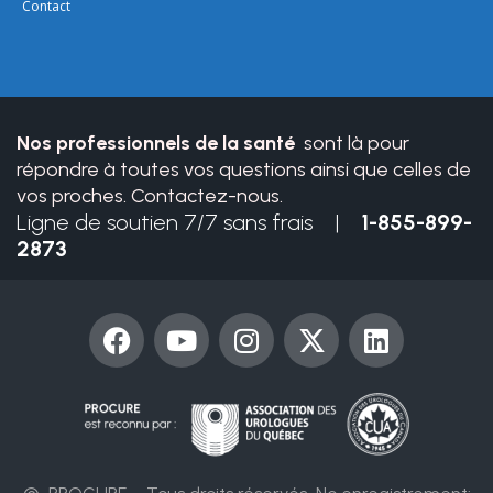
leave
Contact
this
field
blank.
Nos professionnels de la santé
sont là pour
répondre à toutes vos questions ainsi que celles de
vos proches. Contactez-nous.
Ligne de soutien 7/7 sans frais |
1-855-899-
2873
F
Y
I
X
L
a
o
n
-
i
c
u
s
t
n
e
t
t
w
k
b
u
a
i
e
o
b
g
t
d
o
e
r
t
i