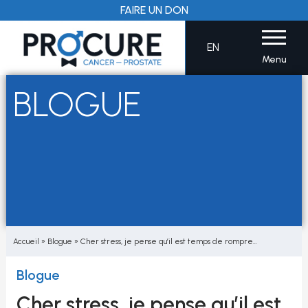
Aller
FAIRE UN DON
au
contenu
EN
Menu
BLOGUE
Accueil
»
Blogue
»
Cher stress, je pense qu’il est temps de rompre…
Blogue
Cher stress, je pense qu’il est