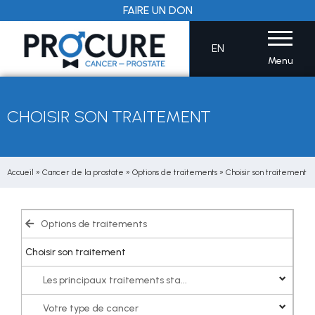
Aller
FAIRE UN DON
au
contenu
EN
Menu
CHOISIR SON TRAITEMENT
Accueil
»
Cancer de la prostate
»
Options de traitements
»
Choisir son traitement
Options de traitements
Choisir son traitement
Les principaux traitements sta...
Votre type de cancer