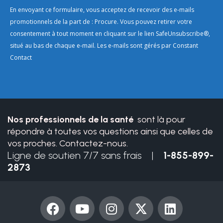
Constant
En envoyant ce formulaire, vous acceptez de recevoir des e-mails
Contact
promotionnels de la part de : Procure. Vous pouvez retirer votre
Use.
consentement à tout moment en cliquant sur le lien SafeUnsubscribe®,
Please
situé au bas de chaque e-mail. Les e-mails sont gérés par Constant
leave
Contact
this
field
blank.
Nos professionnels de la santé
sont là pour
répondre à toutes vos questions ainsi que celles de
vos proches. Contactez-nous.
Ligne de soutien 7/7 sans frais |
1-855-899-
2873
F
Y
I
X
L
a
o
n
-
i