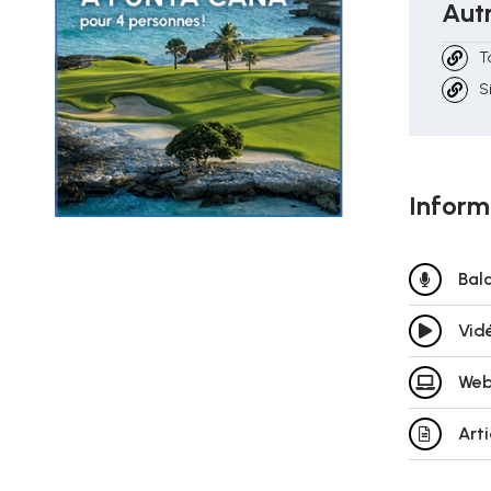
Autr
T
S
Inform
Bal
Vid
Web
Art