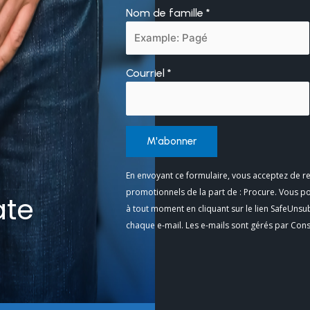
Nom de famille
*
Courriel
*
Constant
En envoyant ce formulaire, vous acceptez de re
Contact
promotionnels de la part de : Procure. Vous p
ate
Use.
à tout moment en cliquant sur le lien SafeUnsu
Please
chaque e-mail. Les e-mails sont gérés par Con
leave
this
field
blank.