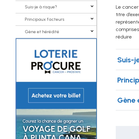
Le cancer
Suis-je à risque?
titre d’ex
Principaux facteurs
représent
comprises,
Gène et hérédité
réduire
Suis-j
Princi
Gène e