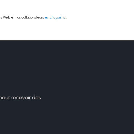
es Web et nos collaborateurs
en cliquant ici
.
 pour recevoir des