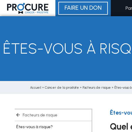
Aller
FAIRE UN DON
Pa
au
contenu
ÊTES-VOUS À RISQ
Accueil
»
Cancer de la prostate
»
Facteurs de risque
»
Êtes-vous à
Êtes-vou
Facteurs de risque
Quel 
Êtes-vous à risque?