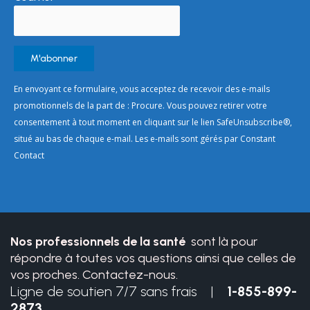
Constant
En envoyant ce formulaire, vous acceptez de recevoir des e-mails
Contact
promotionnels de la part de : Procure. Vous pouvez retirer votre
Use.
consentement à tout moment en cliquant sur le lien SafeUnsubscribe®,
Please
situé au bas de chaque e-mail. Les e-mails sont gérés par Constant
leave
Contact
this
field
blank.
Nos professionnels de la santé
sont là pour
répondre à toutes vos questions ainsi que celles de
vos proches. Contactez-nous.
Ligne de soutien 7/7 sans frais |
1-855-899-
2873