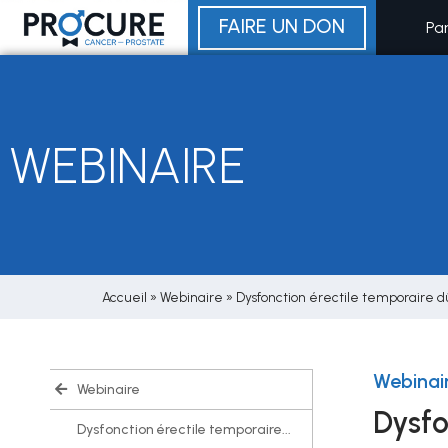
Aller
FAIRE UN DON
Pa
au
contenu
WEBINAIRE
Accueil
»
Webinaire
»
Dysfonction érectile temporaire 
Webinai
Webinaire
Dysfo
Dysfonction érectile temporaire...