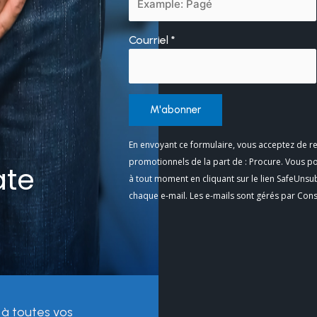
Courriel
*
Constant
En envoyant ce formulaire, vous acceptez de re
Contact
promotionnels de la part de : Procure. Vous p
ate
Use.
à tout moment en cliquant sur le lien SafeUnsu
Please
chaque e-mail. Les e-mails sont gérés par Con
leave
this
field
blank.
 à toutes vos