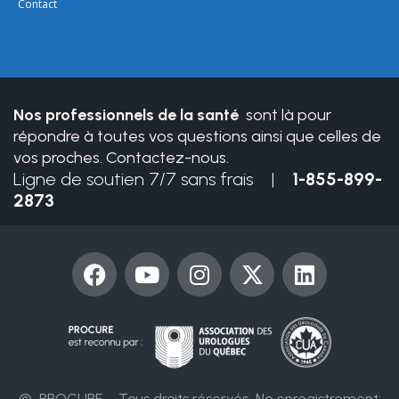
leave
Contact
this
field
blank.
Nos professionnels de la santé
sont là pour
répondre à toutes vos questions ainsi que celles de
vos proches. Contactez-nous.
Ligne de soutien 7/7 sans frais |
1-855-899-
2873
F
Y
I
X
L
a
o
n
-
i
c
u
s
t
n
e
t
t
w
k
b
u
a
i
e
o
b
g
t
d
o
e
r
t
i
© PROCURE – Tous droits réservés
No enregistrement: