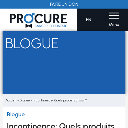
Aller
FAIRE UN DON
au
contenu
EN
Menu
BLOGUE
Accueil
»
Blogue
»
Incontinence: Quels produits choisir?
Blogue
Incontinence: Quels produits