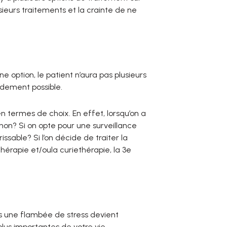
lusieurs traitements et la crainte de ne
e option, le patient n’aura pas plusieurs
pidement possible.
 en termes de choix. En effet, lorsqu’on a
 non? Si on opte pour une surveillance
issable? Si l’on décide de traiter la
othérapie et/oula curiethérapie, la 3e
us une flambée de stress devient
lus importantes de votre vie.