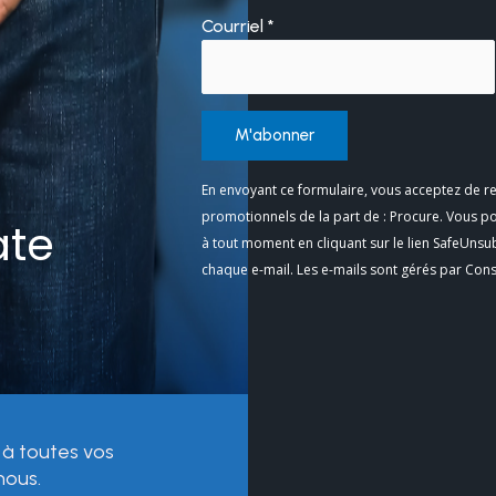
Courriel
*
Constant
En envoyant ce formulaire, vous acceptez de re
Contact
promotionnels de la part de : Procure. Vous p
ate
Use.
à tout moment en cliquant sur le lien SafeUnsu
Please
chaque e-mail. Les e-mails sont gérés par Con
leave
this
field
blank.
 à toutes vos
nous.