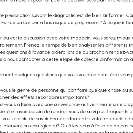
e prescription suivant le diagnostic est de bien s’informer. 
. Est-ce un cancer à bas risque de progression? À risque inte
r eu cette discussion avec votre médecin, vous serez mieux 
traitement. Prenez le temps de bien analyser les différents t
es questions à l’avance aidera lors de du prochain rendez-vo
s à nous contacter à cette étape de collecte d’information a
lement quelques questions que vous voudrez peut-être vous 
-vous le genre de personne qui doit faire quelque chose au s
aîner des effets secondaires importants?
ez-vous à l’aise avec une surveillance active, même si cela sig
xiété et avoir besoin de rendez-vous de suivi plus fréquents à 
-vous besoin de savoir immédiatement si votre médecin a réuss
e intervention chirurgicale)? Ou êtes-vous à l’aise de ne pas c
ant un certain temps (comme c’est le cas avec la radiothérapie