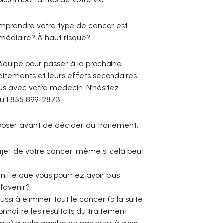
Comprendre votre type de cancer est
rmédiaire? À haut risque?
équipé pour passer à la prochaine
raitements et leurs effets secondaires.
us avec votre médecin. N’hésitez
u 1 855 899-2873.
poser avant de décider du traitement:
ujet de votre cancer, même si cela peut
nifie que vous pourriez avoir plus
l’avenir?
i à éliminer tout le cancer (à la suite
onnaître les résultats du traitement
) si cela signifie ne pas avoir à subir