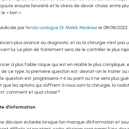
S’ajoute ensuite l’anxiété et le stress de devoir choisir entre p
 le « bon ».
édicale par l’
endo-urologue Dr Malek Meskawi
le 08/08/2022
ancers plus avancé au diagnostic et où la chirurgie n’est pas un
vant lui. Le plan de traitement sera de le contrôler le plus ra
ancer à plus faible risque qui est en réalité le plus compliqué,
de ce type, la première question est: devrait-on le traiter ou
2e question est: progressera-t-il au point où il ne sera plus guér
 que les options qui s’offrent à nous sont la chirurgie, la radi
st: comment et quoi choisir?
te d’information
e décision éclairée lorsque l’on manque d’information et so
t difficile et pourtant, cette décision sera parmi l’une des p