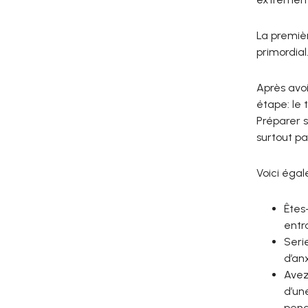
La premièr
primordial
Après avoi
étape: le 
Préparer s
surtout pa
Voici éga
Êtes
entr
Seri
d’an
Avez
d’un
pend