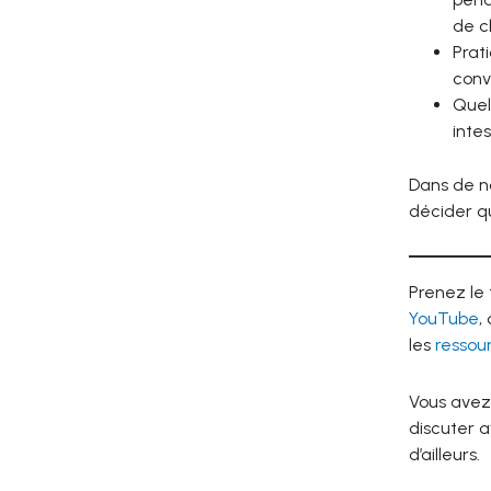
de c
Prat
conv
Quel
intes
Dans de no
décider qu
Prenez le
YouTube
,
les
ressou
Vous avez
discuter a
d’ailleurs.