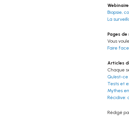
Webinaires
Biopsie, 
La survei
Pages de n
Vous voule
Faire fac
Articles 
Chaque sem
Qu’est-ce
Tests et 
Mythes ent
Récidive: 
Rédigé pa