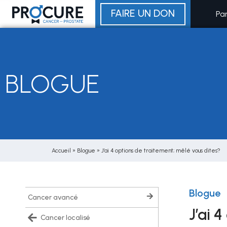
Aller
FAIRE UN DON
Pa
au
contenu
BLOGUE
Accueil
»
Blogue
»
J’ai 4 options de traitement; mêlé vous dites?
Blogue
cancer avancé
J’ai 
cancer localisé