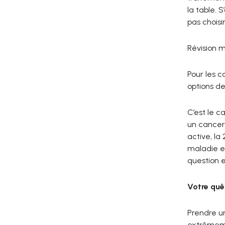
la table. 
pas choisir
Révision m
Pour les c
options de
C’est le c
un cancer 
active, la 
maladie et
question e
Votre quê
Prendre un
extrêmemen