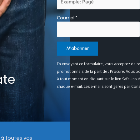
Courriel
*
Constant
En envoyant ce formulaire, vous acceptez de re
Contact
promotionnels de la part de : Procure. Vous p
ate
Use.
à tout moment en cliquant sur le lien SafeUnsu
Please
chaque e-mail. Les e-mails sont gérés par Con
leave
this
field
blank.
 à toutes vos