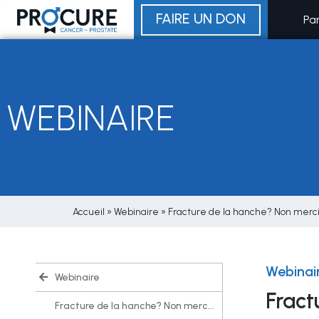
Aller
FAIRE UN DON
Pa
au
contenu
WEBINAIRE
Accueil
»
Webinaire
»
Fracture de la hanche? Non merci
Webinai
Webinaire
Fract
Fracture de la hanche? Non merc...