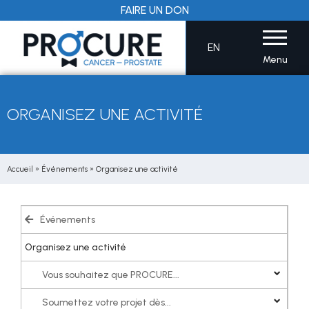
Aller
FAIRE UN DON
au
contenu
EN
Menu
ORGANISEZ UNE ACTIVITÉ
Accueil
»
Événements
»
Organisez une activité
Événements
Organisez une activité
Vous souhaitez que PROCURE...
Soumettez votre projet dès...