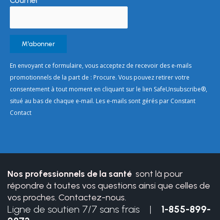
Courriel
*
Constant
En envoyant ce formulaire, vous acceptez de recevoir des e-mails
Contact
promotionnels de la part de : Procure. Vous pouvez retirer votre
Use.
consentement à tout moment en cliquant sur le lien SafeUnsubscribe®,
Please
situé au bas de chaque e-mail. Les e-mails sont gérés par Constant
leave
Contact
this
field
blank.
Nos professionnels de la santé
sont là pour
répondre à toutes vos questions ainsi que celles de
vos proches. Contactez-nous.
Ligne de soutien 7/7 sans frais |
1-855-899-