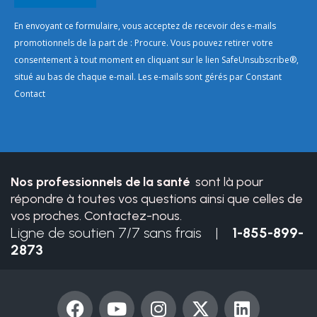
Constant
En envoyant ce formulaire, vous acceptez de recevoir des e-mails
Contact
promotionnels de la part de : Procure. Vous pouvez retirer votre
Use.
consentement à tout moment en cliquant sur le lien SafeUnsubscribe®,
Please
situé au bas de chaque e-mail. Les e-mails sont gérés par Constant
leave
Contact
this
field
blank.
Nos professionnels de la santé
sont là pour
répondre à toutes vos questions ainsi que celles de
vos proches. Contactez-nous.
Ligne de soutien 7/7 sans frais |
1-855-899-
2873
F
Y
I
X
L
a
o
n
-
i