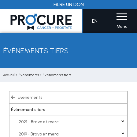
Aller
FAIRE UN DON
au
contenu
EN
Menu
ÉVÉNEMENTS TIERS
Accueil
»
Événements
»
Événements tiers
Événements
Événements tiers
2021 - Bravo et merci
2019 - Bravo et merci