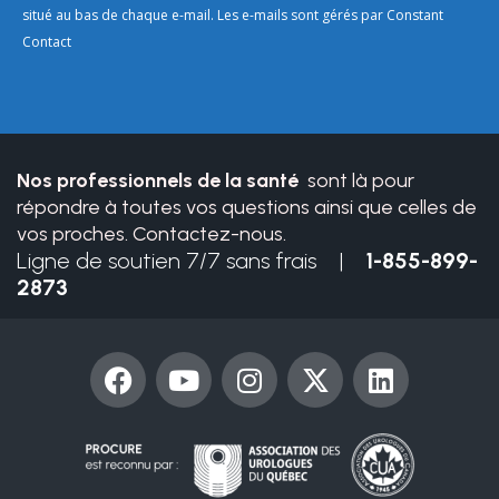
Please
situé au bas de chaque e-mail. Les e-mails sont gérés par Constant
leave
Contact
this
field
blank.
Nos professionnels de la santé
sont là pour
répondre à toutes vos questions ainsi que celles de
vos proches. Contactez-nous.
Ligne de soutien 7/7 sans frais |
1-855-899-
2873
F
Y
I
X
L
a
o
n
-
i
c
u
s
t
n
e
t
t
w
k
b
u
a
i
e