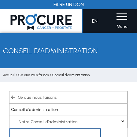
Aller
FAIRE UN DON
au
contenu
EN
Menu
CONSEIL D’ADMINISTRATION
Accueil
»
Ce que nous faisons
»
Conseil d’administration
Ce que nous faisons
Conseil d’administration
Notre Conseil d’administration