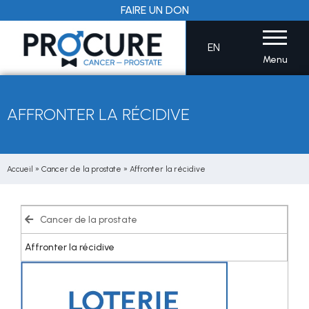
Aller
FAIRE UN DON
au
contenu
EN
Menu
AFFRONTER LA RÉCIDIVE
Accueil
»
Cancer de la prostate
»
Affronter la récidive
Cancer de la prostate
Affronter la récidive