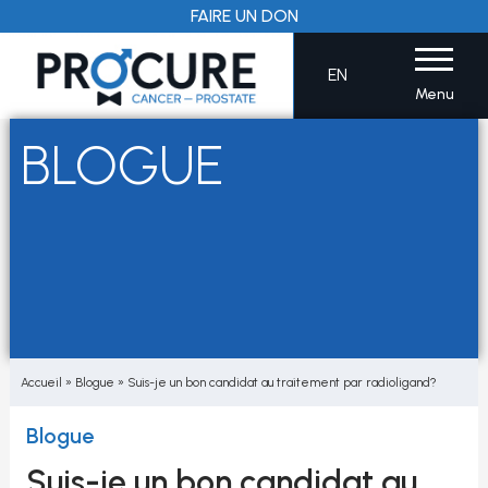
Aller
FAIRE UN DON
au
contenu
EN
Menu
BLOGUE
Accueil
»
Blogue
»
Suis-je un bon candidat au traitement par radioligand?
Blogue
Suis-je un bon candidat au