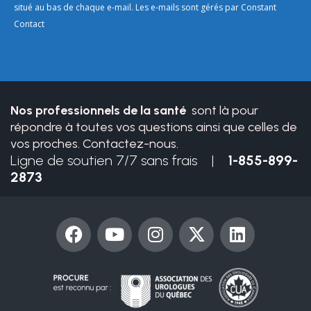
Please
situé au bas de chaque e-mail. Les e-mails sont gérés par Constant
leave
Contact
this
field
blank.
Nos professionnels de la santé
sont là pour
répondre à toutes vos questions ainsi que celles de
vos proches. Contactez-nous.
Ligne de soutien 7/7 sans frais |
1-855-899-
2873
F
Y
I
X
L
a
o
n
-
i
c
u
s
t
n
e
t
t
w
k
b
u
a
i
e