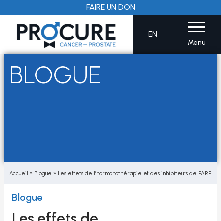
Aller
FAIRE UN DON
au
contenu
EN
Menu
BLOGUE
Accueil
»
Blogue
»
Les effets de l’hormonothérapie et des inhibiteurs de PARP
Blogue
Les effets de