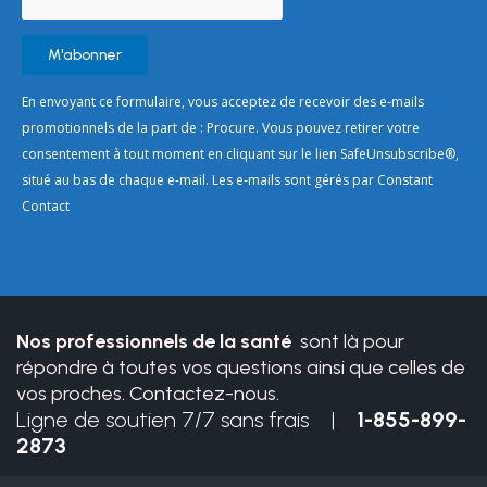
Constant
En envoyant ce formulaire, vous acceptez de recevoir des e-mails
Contact
promotionnels de la part de : Procure. Vous pouvez retirer votre
Use.
consentement à tout moment en cliquant sur le lien SafeUnsubscribe®,
Please
situé au bas de chaque e-mail. Les e-mails sont gérés par Constant
leave
Contact
this
field
blank.
Nos professionnels de la santé
sont là pour
répondre à toutes vos questions ainsi que celles de
vos proches. Contactez-nous.
Ligne de soutien 7/7 sans frais |
1-855-899-
2873