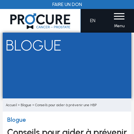
Aller
FAIRE UN DON
au
contenu
EN
Menu
BLOGUE
Accueil
»
Blogue
»
Conseils pour aider à prévenir une HBP
Blogue
Conseils pour aider à prévenir