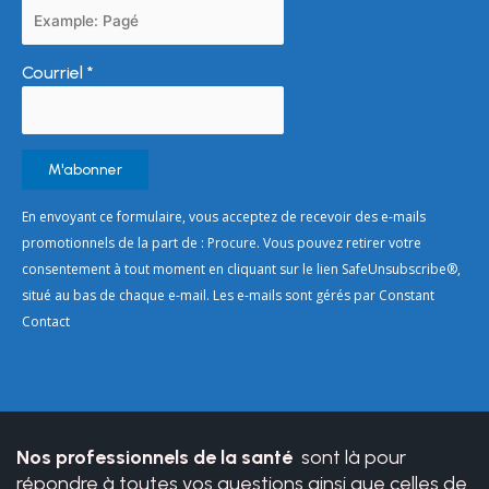
Courriel
*
Constant
En envoyant ce formulaire, vous acceptez de recevoir des e-mails
Contact
promotionnels de la part de : Procure. Vous pouvez retirer votre
Use.
consentement à tout moment en cliquant sur le lien SafeUnsubscribe®,
Please
situé au bas de chaque e-mail. Les e-mails sont gérés par Constant
leave
Contact
this
field
blank.
Nos professionnels de la santé
sont là pour
répondre à toutes vos questions ainsi que celles de