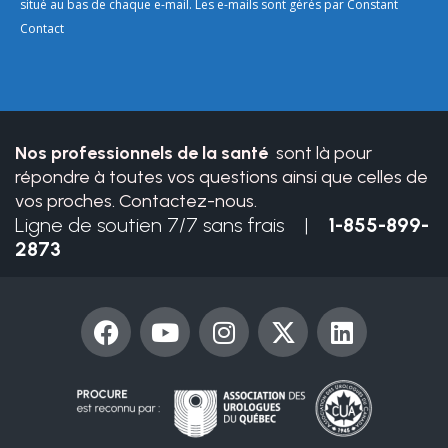
Please
situé au bas de chaque e-mail. Les e-mails sont gérés par Constant
leave
Contact
this
field
blank.
Nos professionnels de la santé
sont là pour
répondre à toutes vos questions ainsi que celles de
vos proches. Contactez-nous.
Ligne de soutien 7/7 sans frais |
1-855-899-
2873
F
Y
I
X
L
a
o
n
-
i
c
u
s
t
n
e
t
t
w
k
b
u
a
i
e
o
b
g
t
d