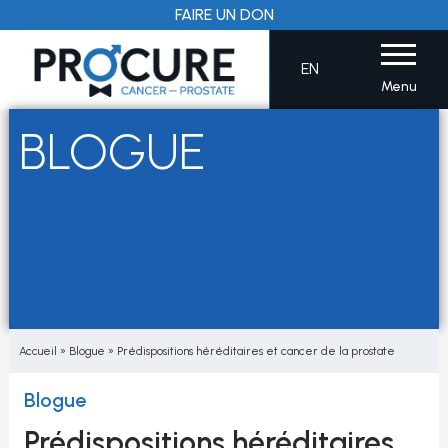
Aller
FAIRE UN DON
au
contenu
EN
Menu
BLOGUE
Accueil
»
Blogue
»
Prédispositions héréditaires et cancer de la prostate
Blogue
Prédispositions héréditaires