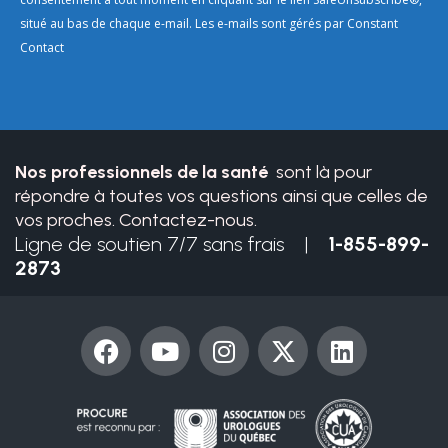
Please
situé au bas de chaque e-mail. Les e-mails sont gérés par Constant
leave
Contact
this
field
blank.
Nos professionnels de la santé
sont là pour
répondre à toutes vos questions ainsi que celles de
vos proches. Contactez-nous.
Ligne de soutien 7/7 sans frais |
1-855-899-
2873
F
Y
I
X
L
a
o
n
-
i
c
u
s
t
n
e
t
t
w
k
b
u
a
i
e