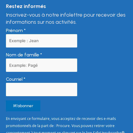
Restez informés
Inscrivez-vous à notre infolettre pour recevoir des
informations sur nos activités.
Prénom
*
Nom de famille
*
Courriel
*
Constant
En envoyant ce formulaire, vous acceptez de recevoir des e-mails
Contact
promotionnels de la part de : Procure. Vous pouvez retirer votre
Use.
consentement à tout moment en cliquant sur le lien SafeUnsubscribe®,