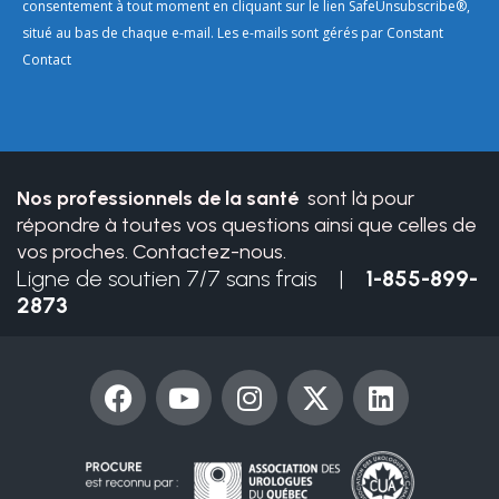
Use.
consentement à tout moment en cliquant sur le lien SafeUnsubscribe®,
Please
situé au bas de chaque e-mail. Les e-mails sont gérés par Constant
leave
Contact
this
field
blank.
Nos professionnels de la santé
sont là pour
répondre à toutes vos questions ainsi que celles de
vos proches. Contactez-nous.
Ligne de soutien 7/7 sans frais |
1-855-899-
2873
F
Y
I
X
L
a
o
n
-
i
c
u
s
t
n
e
t
t
w
k
b
u
a
i
e