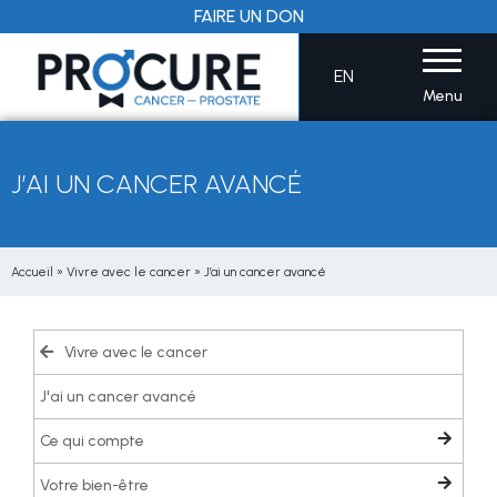
Aller
FAIRE UN DON
au
contenu
EN
Menu
J’AI UN CANCER AVANCÉ
Accueil
»
Vivre avec le cancer
»
J’ai un cancer avancé
Vivre avec le cancer
J'ai un cancer avancé
Ce qui compte
Votre bien-être