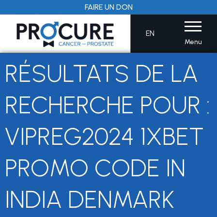
Aller
FAIRE UN DON
au
contenu
EN
Menu
RÉSULTATS DE LA
RECHERCHE POUR :
VIPREG2024 1XBET
PROMO CODE IN
INDIA DENMARK