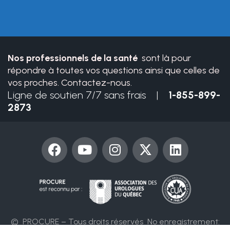
this
field
blank.
Nos professionnels de la santé
sont là pour
répondre à toutes vos questions ainsi que celles de
vos proches. Contactez-nous.
Ligne de soutien 7/7 sans frais |
1-855-899-
2873
F
Y
I
X
L
a
o
n
-
i
c
u
s
t
n
e
t
t
w
k
b
u
a
i
e
o
b
g
t
d
o
e
r
t
i
© PROCURE – Tous droits réservés
No enregistrement: