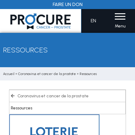
Aller
FAIRE UN DON
au
contenu
EN
Menu
RESSOURCES
Accueil
»
Coronavirus et cancer de la prostate
»
Ressources
Coronavirus et cancer de la prostate
Ressources