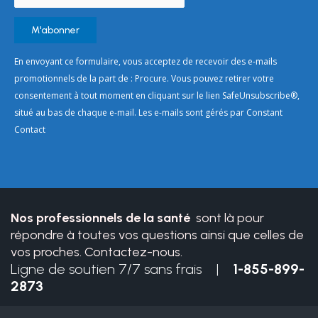
Constant
En envoyant ce formulaire, vous acceptez de recevoir des e-mails
Contact
promotionnels de la part de : Procure. Vous pouvez retirer votre
Use.
consentement à tout moment en cliquant sur le lien SafeUnsubscribe®,
Please
situé au bas de chaque e-mail. Les e-mails sont gérés par Constant
leave
Contact
this
field
blank.
Nos professionnels de la santé
sont là pour
répondre à toutes vos questions ainsi que celles de
vos proches. Contactez-nous.
Ligne de soutien 7/7 sans frais |
1-855-899-
2873