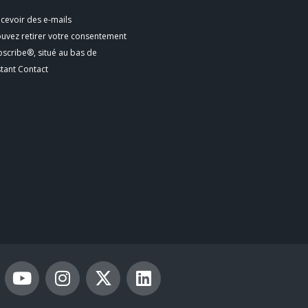
cevoir des e-mails
ouvez retirer votre consentement
bscribe®, situé au bas de
stant Contact
Y
I
X
L
o
n
-
i
u
s
t
n