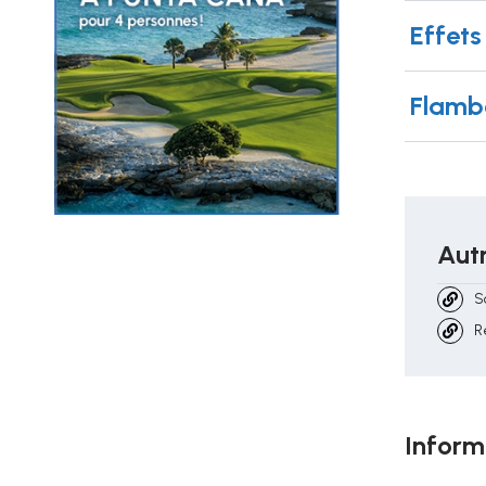
Effets
Flamb
Autr
S
R
Inform