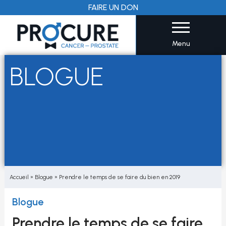
Aller
FAIRE UN DON
au
contenu
Menu
BLOGUE
Accueil
»
Blogue
»
Prendre le temps de se faire du bien en 2019
Blogue
Prendre le temps de se faire