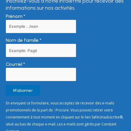
Inscrivez-vous à notre infolettre pour recevoir des
informations sur nos activités.
Prénom
*
Nom de famille
*
Courriel
*
Constant
En envoyant ce formulaire, vous acceptez de recevoir des e-mails
Contact
promotionnels de la part de : Procure. Vous pouvez retirer votre
Use.
consentement à tout moment en cliquant sur le lien SafeUnsubscribe®,
Please
situé au bas de chaque e-mail. Les e-mails sont gérés par Constant
leave