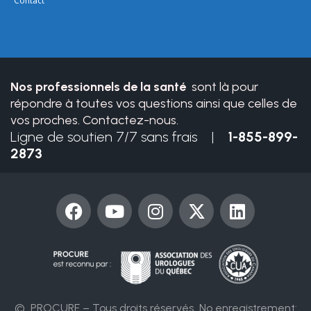
Contact
this
field
blank.
Nos professionnels de la santé
sont là pour
répondre à toutes vos questions ainsi que celles de
vos proches. Contactez-nous.
Ligne de soutien 7/7 sans frais |
1-855-899-
2873
F
Y
I
X
L
a
o
n
-
i
c
u
s
t
n
e
t
t
w
k
b
u
a
i
e
o
b
g
t
d
o
e
r
t
i
© PROCURE – Tous droits réservés
No enregistrement: